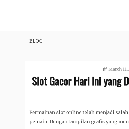
Skip
to
content
BLOG
March 11,
Slot Gacor Hari Ini yang
Permainan slot online telah menjadi salah
pemain. Dengan tampilan grafis yang mena