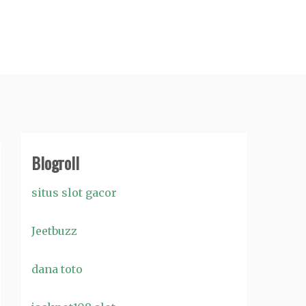
Blogroll
situs slot gacor
Jeetbuzz
dana toto