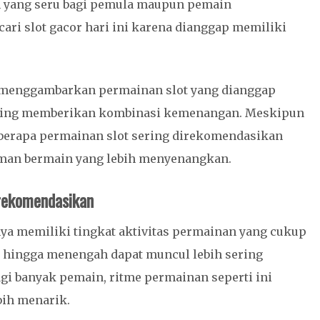
yang seru bagi pemula maupun pemain
ri slot gacor hari ini karena dianggap memiliki
uk menggambarkan permainan slot yang dianggap
sering memberikan kombinasi kemenangan. Meskipun
 beberapa permainan slot sering direkomendasikan
man bermain yang lebih menyenangkan.
irekomendasikan
ya memiliki tingkat aktivitas permainan yang cukup
l hingga menengah dapat muncul lebih sering
agi banyak pemain, ritme permainan seperti ini
ih menarik.