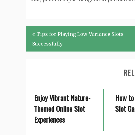
Post
Tips for Playing Low-Variance Slots
navigation
Successfully
REL
Enjoy Vibrant Nature-
How to 
Themed Online Slot
Slot G
Experiences