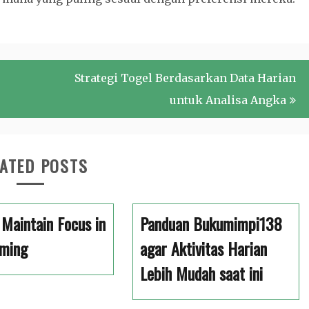
Strategi Togel Berdasarkan Data Harian
untuk Analisa Angka
ATED POSTS
Maintain Focus in
Panduan Bukumimpi138
aming
agar Aktivitas Harian
Lebih Mudah saat ini