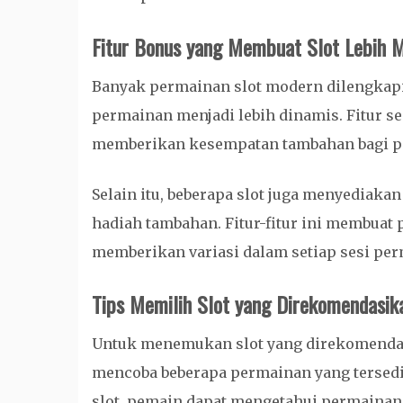
Fitur Bonus yang Membuat Slot Lebih 
Banyak permainan slot modern dilengkapi
permainan menjadi lebih dinamis. Fitur sep
memberikan kesempatan tambahan bagi p
Selain itu, beberapa slot juga menyediak
hadiah tambahan. Fitur-fitur ini membuat p
memberikan variasi dalam setiap sesi pe
Tips Memilih Slot yang Direkomendasik
Untuk menemukan slot yang direkomendas
mencoba beberapa permainan yang tersedia
slot, pemain dapat mengetahui permainan