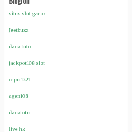
Blogroll
situs slot gacor
Jeetbuzz
dana toto
jackpot108 slot
mpo 1221
agen108
danatoto
live hk