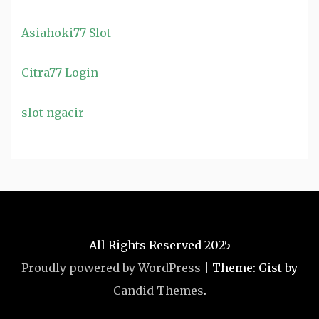
Asiahoki77 Slot
Citra77 Login
slot ngacir
All Rights Reserved 2025
Proudly powered by WordPress
|
Theme: Gist by
Candid Themes
.