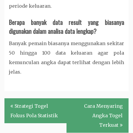
periode keluaran.
Berapa banyak data result yang biasanya
digunakan dalam analisa data lengkap?
Banyak pemain biasanya menggunakan sekitar
50 hingga 100 data keluaran agar pola
kemunculan angka dapat terlihat dengan lebih
jelas.
Post
Strategi Togel
Cara Menyaring
navigation
Fokus Pola Statistik
Angka Togel
Terkuat