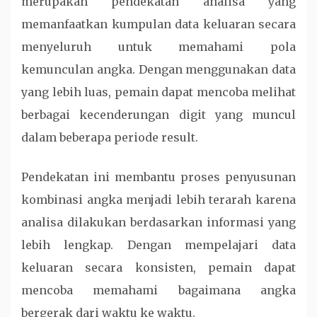
merupakan pendekatan analisa yang
memanfaatkan kumpulan data keluaran secara
menyeluruh untuk memahami pola
kemunculan angka. Dengan menggunakan data
yang lebih luas, pemain dapat mencoba melihat
berbagai kecenderungan digit yang muncul
dalam beberapa periode result.
Pendekatan ini membantu proses penyusunan
kombinasi angka menjadi lebih terarah karena
analisa dilakukan berdasarkan informasi yang
lebih lengkap. Dengan mempelajari data
keluaran secara konsisten, pemain dapat
mencoba memahami bagaimana angka
bergerak dari waktu ke waktu.