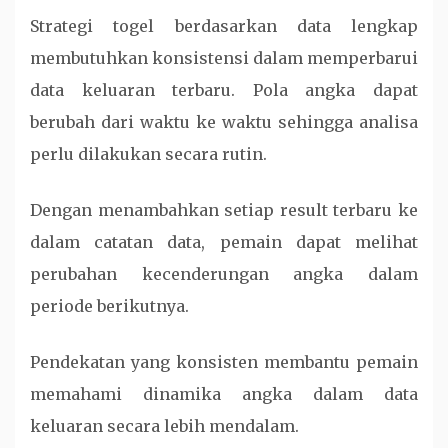
Strategi togel berdasarkan data lengkap
membutuhkan konsistensi dalam memperbarui
data keluaran terbaru. Pola angka dapat
berubah dari waktu ke waktu sehingga analisa
perlu dilakukan secara rutin.
Dengan menambahkan setiap result terbaru ke
dalam catatan data, pemain dapat melihat
perubahan kecenderungan angka dalam
periode berikutnya.
Pendekatan yang konsisten membantu pemain
memahami dinamika angka dalam data
keluaran secara lebih mendalam.