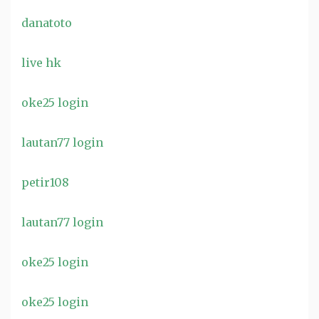
danatoto
live hk
oke25 login
lautan77 login
petir108
lautan77 login
oke25 login
oke25 login