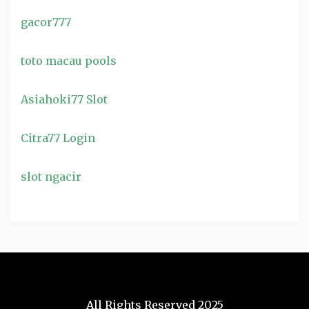
gacor777
toto macau pools
Asiahoki77 Slot
Citra77 Login
slot ngacir
All Rights Reserved 2025