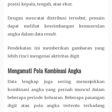
posisi kepala, tengah, atau ekor.
Dengan mencatat distribusi tersebut, pemain
dapat melihat keseimbangan kemunculan
angka dalam data result.
Pendekatan ini memberikan gambaran yang
lebih rinci mengenai aktivitas digit.
Mengamati Pola Kombinasi Angka
Data lengkap juga sering menunjukkan
kombinasi angka yang pernah muncul dalam
beberapa periode keluaran. Beberapa pasangan
digit atau pola angka tertentu terkadang