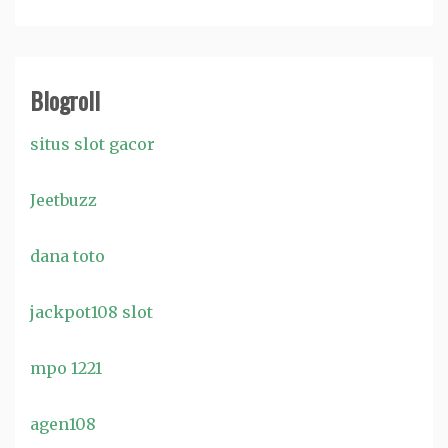
Blogroll
situs slot gacor
Jeetbuzz
dana toto
jackpot108 slot
mpo 1221
agen108