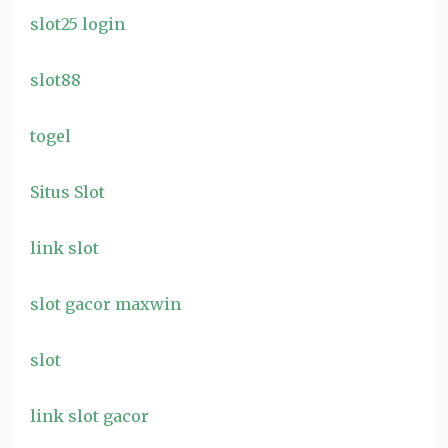
slot25 login
slot88
togel
Situs Slot
link slot
slot gacor maxwin
slot
link slot gacor