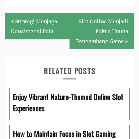
Post
Strategi Menjaga
Slot Online Menjadi
navigation
Konsistensi Pola
Fokus Utama
Pengembang Game
RELATED POSTS
Enjoy Vibrant Nature-Themed Online Slot
Experiences
How to Maintain Focus in Slot Gaming