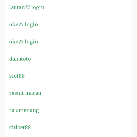
lautan77 login
oke25 login
oke25 login
danatoto
slot88
result macau
rajamenang
citibet88