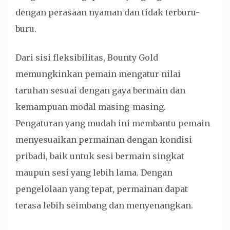
dengan perasaan nyaman dan tidak terburu-
buru.
Dari sisi fleksibilitas, Bounty Gold
memungkinkan pemain mengatur nilai
taruhan sesuai dengan gaya bermain dan
kemampuan modal masing-masing.
Pengaturan yang mudah ini membantu pemain
menyesuaikan permainan dengan kondisi
pribadi, baik untuk sesi bermain singkat
maupun sesi yang lebih lama. Dengan
pengelolaan yang tepat, permainan dapat
terasa lebih seimbang dan menyenangkan.