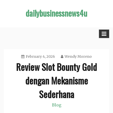
Skip
dailybusinessnews4u
to
content
February 4, 2026
Wendy Moreno
Review Slot Bounty Gold
dengan Mekanisme
Sederhana
Blog