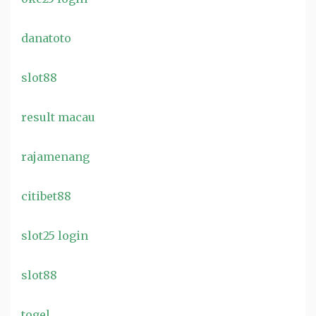
danatoto
slot88
result macau
rajamenang
citibet88
slot25 login
slot88
togel