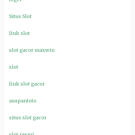
Situs Slot
link slot
slot gacor maxwin
slot
link slot gacor
asupantoto
situs slot gacor
slot resmi