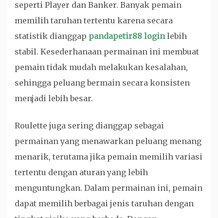
seperti Player dan Banker. Banyak pemain
memilih taruhan tertentu karena secara
statistik dianggap
pandapetir88 login
lebih
stabil. Kesederhanaan permainan ini membuat
pemain tidak mudah melakukan kesalahan,
sehingga peluang bermain secara konsisten
menjadi lebih besar.
Roulette juga sering dianggap sebagai
permainan yang menawarkan peluang menang
menarik, terutama jika pemain memilih variasi
tertentu dengan aturan yang lebih
menguntungkan. Dalam permainan ini, pemain
dapat memilih berbagai jenis taruhan dengan