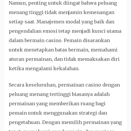
Namun, penting untuk diingat bahwa peluang
menang tinggi tidak menjamin kemenangan
setiap saat. Manajemen modal yang baik dan
pengendalian emosi tetap menjadi kunci utama
dalam bermain casino. Pemain disarankan
untuk menetapkan batas bermain, memahami
aturan permainan, dan tidak memaksakan diri
ketika mengalami kekalahan.
Secara keseluruhan, permainan casino dengan
peluang menang tertinggi biasanya adalah
permainan yang memberikan ruang bagi
pemain untuk menggunakan strategi dan
pengetahuan. Dengan memilih permainan yang