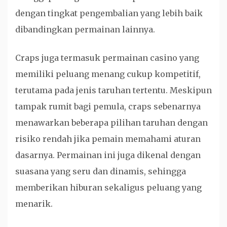
dengan tingkat pengembalian yang lebih baik
dibandingkan permainan lainnya.
Craps juga termasuk permainan casino yang
memiliki peluang menang cukup kompetitif,
terutama pada jenis taruhan tertentu. Meskipun
tampak rumit bagi pemula, craps sebenarnya
menawarkan beberapa pilihan taruhan dengan
risiko rendah jika pemain memahami aturan
dasarnya. Permainan ini juga dikenal dengan
suasana yang seru dan dinamis, sehingga
memberikan hiburan sekaligus peluang yang
menarik.