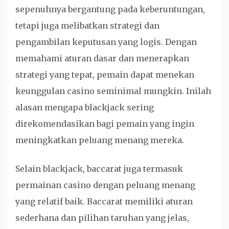
sepenuhnya bergantung pada keberuntungan,
tetapi juga melibatkan strategi dan
pengambilan keputusan yang logis. Dengan
memahami aturan dasar dan menerapkan
strategi yang tepat, pemain dapat menekan
keunggulan casino seminimal mungkin. Inilah
alasan mengapa blackjack sering
direkomendasikan bagi pemain yang ingin
meningkatkan peluang menang mereka.
Selain blackjack, baccarat juga termasuk
permainan casino dengan peluang menang
yang relatif baik. Baccarat memiliki aturan
sederhana dan pilihan taruhan yang jelas,