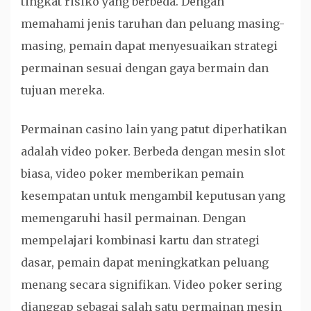
tingkat risiko yang berbeda. Dengan
memahami jenis taruhan dan peluang masing-
masing, pemain dapat menyesuaikan strategi
permainan sesuai dengan gaya bermain dan
tujuan mereka.
Permainan casino lain yang patut diperhatikan
adalah video poker. Berbeda dengan mesin slot
biasa, video poker memberikan pemain
kesempatan untuk mengambil keputusan yang
memengaruhi hasil permainan. Dengan
mempelajari kombinasi kartu dan strategi
dasar, pemain dapat meningkatkan peluang
menang secara signifikan. Video poker sering
dianggap sebagai salah satu permainan mesin