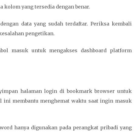
a kolom yang tersedia dengan benar.
dengan data yang sudah terdaftar. Periksa kembali
kesalahan pengetikan.
ombol masuk untuk mengakses dashboard platform
nyimpan halaman login di bookmark browser untuk
al ini membantu menghemat waktu saat ingin masuk
word hanya digunakan pada perangkat pribadi yang