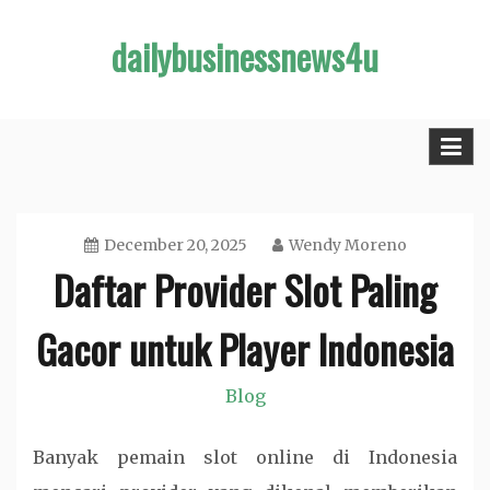
Skip
dailybusinessnews4u
to
content
December 20, 2025
Wendy Moreno
Daftar Provider Slot Paling
Gacor untuk Player Indonesia
Blog
Banyak pemain slot online di Indonesia