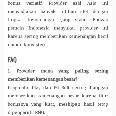
bonus variatif. Provider asal Asia ini
menyediakan banyak pilihan slot dengan
tingkat kemenangan yang stabil. Banyak
pemain Indonesia menyukai provider ini
karena sering memberikan kemenangan kecil
namun konsisten.
FAQ
1. Provider mana yang paling sering
memberikan kemenangan besar?
Pragmatic Play dan PG Soft sering dianggap
memberikan kemenangan besar karena fitur
bonusnya yang kuat, meskipun hasil tetap
dipengaruhi RNG.