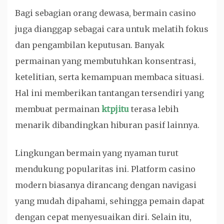
Bagi sebagian orang dewasa, bermain casino
juga dianggap sebagai cara untuk melatih fokus
dan pengambilan keputusan. Banyak
permainan yang membutuhkan konsentrasi,
ketelitian, serta kemampuan membaca situasi.
Hal ini memberikan tantangan tersendiri yang
membuat permainan
ktpjitu
terasa lebih
menarik dibandingkan hiburan pasif lainnya.
Lingkungan bermain yang nyaman turut
mendukung popularitas ini. Platform casino
modern biasanya dirancang dengan navigasi
yang mudah dipahami, sehingga pemain dapat
dengan cepat menyesuaikan diri. Selain itu,