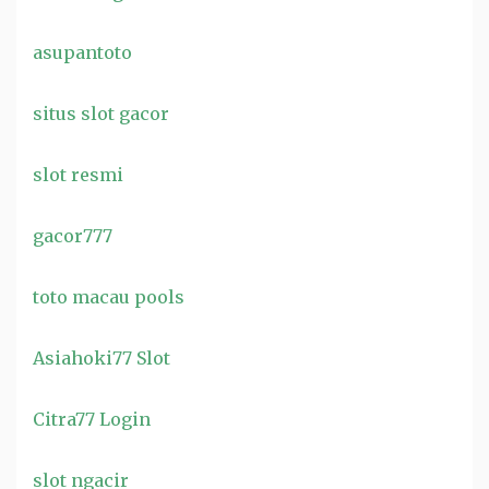
asupantoto
situs slot gacor
slot resmi
gacor777
toto macau pools
Asiahoki77 Slot
Citra77 Login
slot ngacir