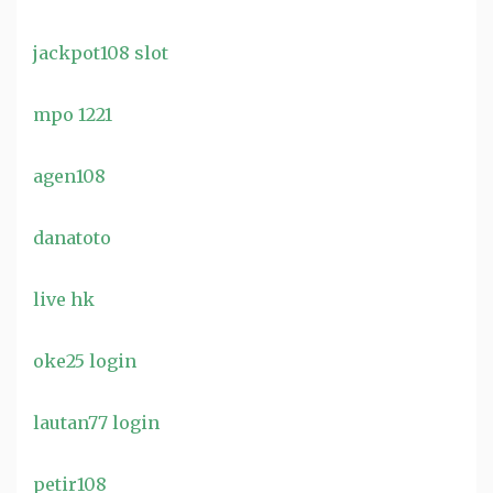
jackpot108 slot
mpo 1221
agen108
danatoto
live hk
oke25 login
lautan77 login
petir108