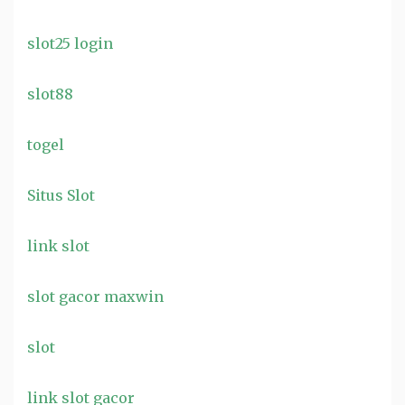
slot25 login
slot88
togel
Situs Slot
link slot
slot gacor maxwin
slot
link slot gacor