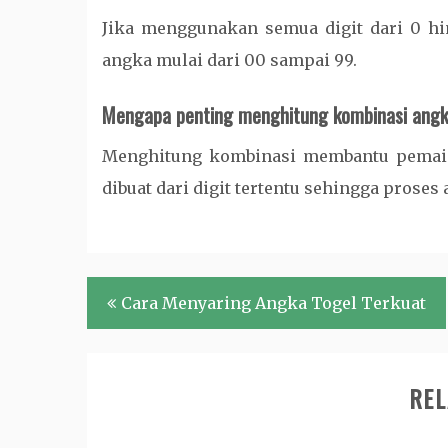
Jika
menggunakan
semua
digit
dari
0
h
angka
mulai
dari
00
sampai
99.
Mengapa
penting
menghitung
kombinasi
ang
Menghitung
kombinasi
membantu
pema
dibuat
dari
digit
tertentu
sehingga
proses
Post
Cara Menyaring Angka Togel Terkuat
navigation
REL