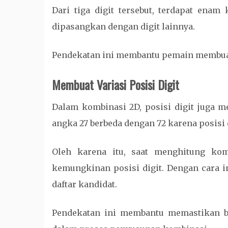
Dari
tiga
digit
tersebut,
terdapat
enam
dipasangkan
dengan
digit
lainnya.
Pendekatan
ini
membantu
pemain
membu
Membuat
Variasi
Posisi
Digit
Dalam
kombinasi
2D,
posisi
digit
juga
m
angka
27
berbeda
dengan
72
karena
posisi
Oleh
karena
itu,
saat
menghitung
kom
kemungkinan
posisi
digit.
Dengan
cara
i
daftar
kandidat.
Pendekatan
ini
membantu
memastikan