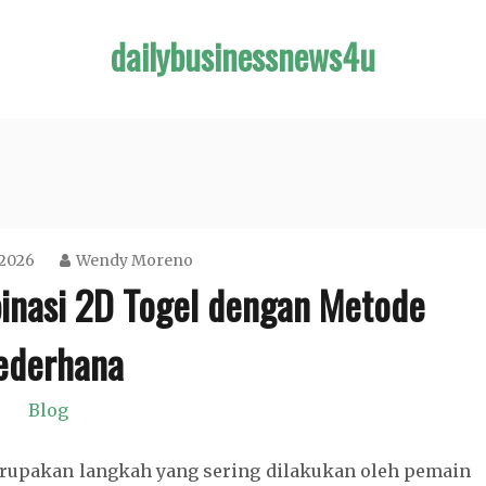
dailybusinessnews4u
 2026
Wendy Moreno
inasi 2D Togel dengan Metode
ederhana
Blog
rupakan
langkah
yang
sering
dilakukan
oleh
pemain