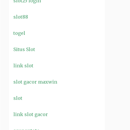
slot25 login
slot88
togel
Situs Slot
link slot
slot gacor maxwin
slot
link slot gacor