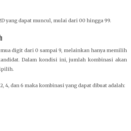
2D
yang
dapat
muncul,
mulai
dari
00
hingga
99.
h
emua
digit
dari
0
sampai
9,
melainkan
hanya
memilih
kandidat.
Dalam
kondisi
ini,
jumlah
kombinasi
akan
ipilih.
t
2,
4,
dan
6
maka
kombinasi
yang
dapat
dibuat
adalah: