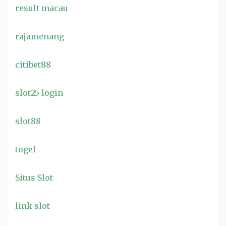
result macau
rajamenang
citibet88
slot25 login
slot88
togel
Situs Slot
link slot