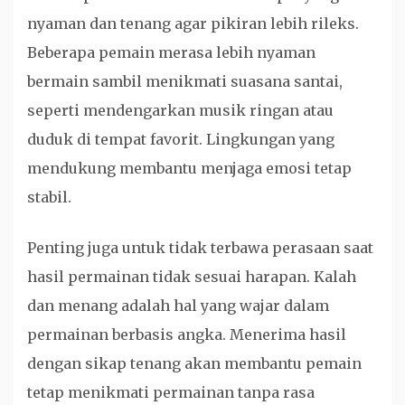
nyaman dan tenang agar pikiran lebih rileks.
Beberapa pemain merasa lebih nyaman
bermain sambil menikmati suasana santai,
seperti mendengarkan musik ringan atau
duduk di tempat favorit. Lingkungan yang
mendukung membantu menjaga emosi tetap
stabil.
Penting juga untuk tidak terbawa perasaan saat
hasil permainan tidak sesuai harapan. Kalah
dan menang adalah hal yang wajar dalam
permainan berbasis angka. Menerima hasil
dengan sikap tenang akan membantu pemain
tetap menikmati permainan tanpa rasa