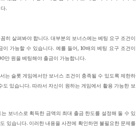
다.
꼼꼼히 살펴봐야 합니다. 대부분의 보너스에는 베팅 요구 조건이
이 가능할 수 있습니다. 예를 들어, 10배의 베팅 요구 조건이
100만 원을 베팅해야 출금이 가능합니다.
서는 슬롯 게임에서만 보너스 조건이 충족될 수 있도록 제한하
수도 있습니다. 따라서 자신이 원하는 게임에서 활용 가능한 보
는 보너스로 획득한 금액의 최대 출금 한도를 설정해 둘 수 있
 수도 있습니다. 이러한 내용을 사전에 확인하면 불필요한 문제를