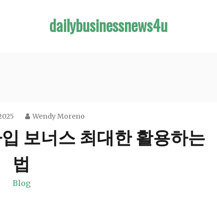
dailybusinessnews4u
2025
Wendy Moreno
입 보너스 최대한 활용하는
법
Blog