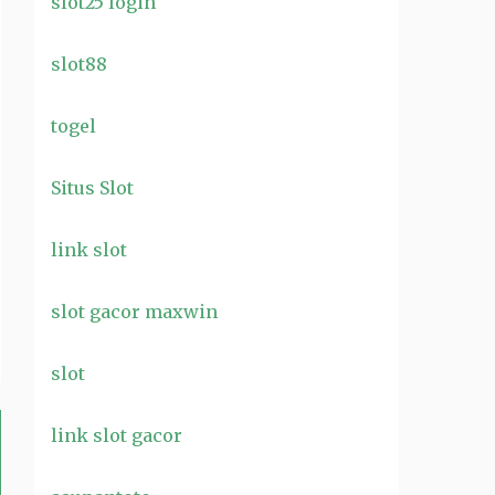
slot25 login
slot88
togel
Situs Slot
link slot
slot gacor maxwin
slot
link slot gacor